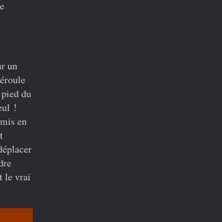
re
.
ur un
déroule
 pied du
eul !
 mis en
t
 déplacer
dre
t le vrai