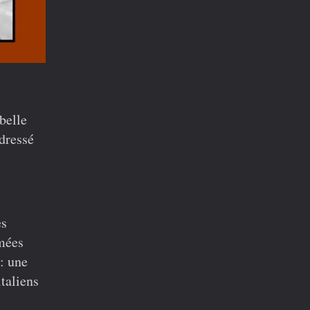
belle
 dressé
es
mées
 : une
taliens