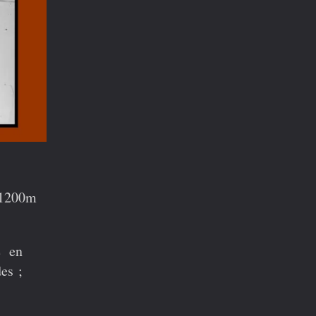
e 1200m
e
en
es ;