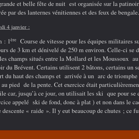
rande et belle fête de nuit est organisée sur la patinoi
rée par des lanternes vénitiennes et des feux de bengale
i 4 janvier :
ère
in
: 1
Course de vitesse
pour les équipes militaires s
urs de 3 km et dénivelé de 250 m environ. Celle-ci se 
les champs situés entre la Mollard et les Moussoux au
ir du Brévent. Certains utilisent 2 bâtons, certains un s
t du haut des champs et arrivée à un arc de triomphe
 au pied de la pente. Cet exercice était particulièremen
cile car, jusqu’à ce jour, on utilisait les ski que pour se
cice appelé ski de fond, donc à plat ) et non dans le ca
 descente « raide ». Il y eut beaucoup de chutes ;
ce fu