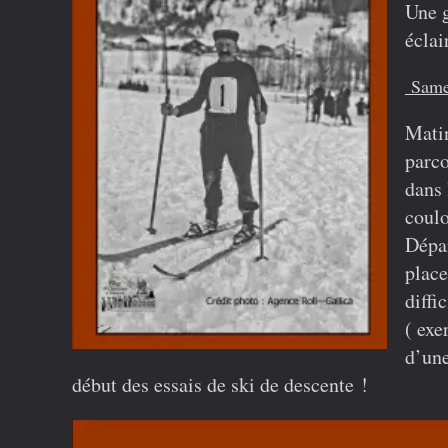
Une g
éclai
Samed
Mat
parco
dans 
coulo
Dépar
place
diffi
(
exer
d’une
début des essais de ski de descente !