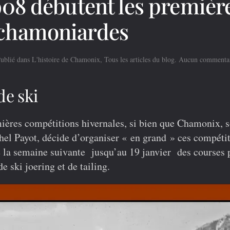
1908 débutent les premièr
 chamoniardes
Publié dans
L'histoire de Chamonix
,
Tous les articles du blog
.
Aucun commenta
de ski
ères compétitions hivernales, si bien que Chamonix, 
el Payot, décide d’organiser « en grand » ces compéti
ue la semaine suivante jusqu’au 19 janvier des courses 
e ski joering et de tailing.