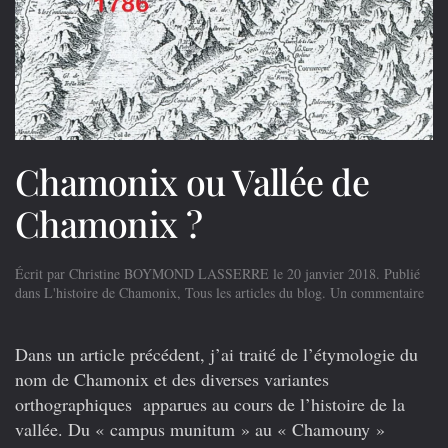
Chamonix ou Vallée de
Chamonix ?
Écrit par
Christine BOYMOND LASSERRE
le
20 janvier 2018
. Publié
sur
dans
L'histoire de Chamonix
,
Tous les articles du blog
.
Un commentaire
Cha
ou
Vall
Dans un article précédent, j’ai traité de l’étymologie du
de
nom de Chamonix et des diverses variantes
Cha
orthographiques apparues au cours de l’histoire de la
?
vallée. Du « campus munitum » au « Chamouny »