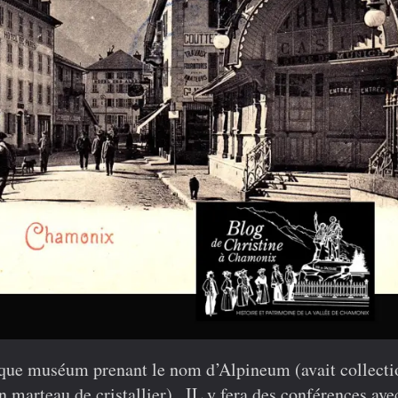
t que muséum prenant le nom d’Alpineum (avait collect
marteau de cristallier) . IL y fera des conférences ave