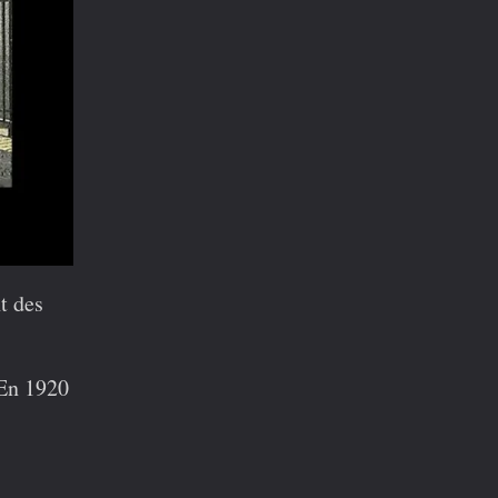
nt des
En 1920