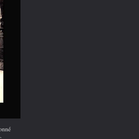
ionné
c