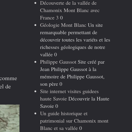
Découverte de la vallée de
Chamonix Mont Blanc avec
France 3
0
Géologie Mont Blanc
Un site
remarquable permettant de
découvrir toutes les variéts et les
richesses géologiques de notre
vallée 0
sur
Philippe Gaussot
Site créé par
Kursaal
Jean Philippe Gaussot à la
mémoire de Philippe Gaussot,
quel
ée comme
drôle
son père 0
el de
de
Site internet visites guidees
nom
haute Savoie
Découvrir la Haute
Savoie 0
Un guide historique et
patrimonial sur Chamonix mont
Blanc et sa vallée
0