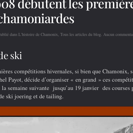
1908 débutent les premièr
 chamoniardes
Publié dans
L'histoire de Chamonix
,
Tous les articles du blog
.
Aucun commenta
de ski
ères compétitions hivernales, si bien que Chamonix, 
el Payot, décide d’organiser « en grand » ces compéti
ue la semaine suivante jusqu’au 19 janvier des courses 
e ski joering et de tailing.