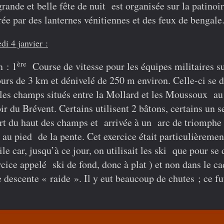
rande et belle fête de nuit est organisée sur la patinoi
rée par des lanternes vénitiennes et des feux de bengale
i 4 janvier :
ère
in
: 1
Course de vitesse
pour les équipes militaires s
urs de 3 km et dénivelé de 250 m environ. Celle-ci se 
les champs situés entre la Mollard et les Moussoux au
ir du Brévent. Certains utilisent 2 bâtons, certains un s
t du haut des champs et arrivée à un arc de triomphe
 au pied de la pente. Cet exercice était particulièremen
cile car, jusqu’à ce jour, on utilisait les ski que pour se
cice appelé ski de fond, donc à plat ) et non dans le ca
 descente « raide ». Il y eut beaucoup de chutes ;
ce fu