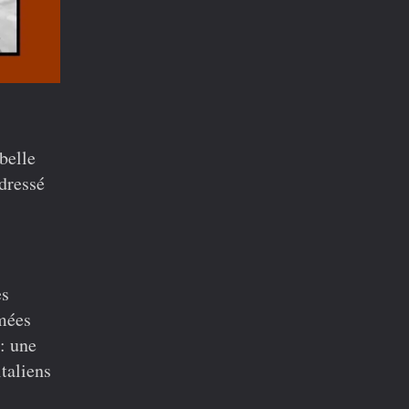
belle
 dressé
es
mées
 : une
taliens