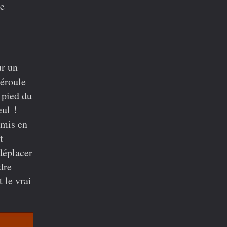
re
.
ur un
déroule
 pied du
eul !
 mis en
t
 déplacer
dre
t le vrai