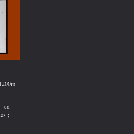
e 1200m
e
en
es ;