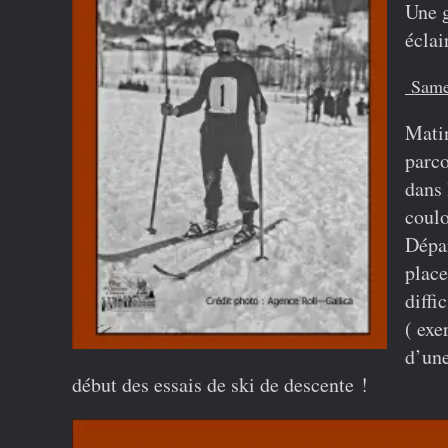
Une g
éclai
Samed
Mat
parco
dans 
coulo
Dépar
place
diffi
(
exer
d’une
début des essais de ski de descente !