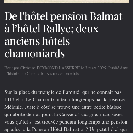
De l’hôtel pension Balmat
à l’hôtel Rallye; deux
anciens hôtels
chamoniards
Écrit par
Christine BOYMOND LASSERRE
le
3 mars 2025
. Publié dans
sur
L'histoire de Chamonix
.
Aucun commentaire
De
l’hôtel
pension
Sur la place du triangle de l’amitié, qui ne connaît pas
Balmat
l’Hôtel « Le Chamonix » tenu longtemps par la joyeuse
à
Mélanie. Juste à côté se trouve une autre petite bâtisse
l’hôtel
Rallye;
qui abrite de nos jours la Caisse d’Epargne, mais savez
deux
vous qu’ici s ‘est trouvée pendant longtemps une pension
anciens
appelée « la Pension Hôtel Balmat » ? Un petit hôtel qui
hôtels