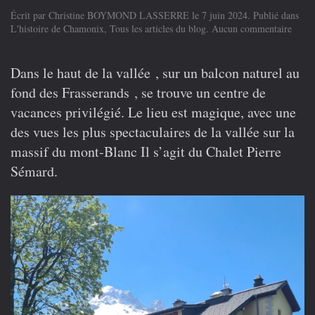
Écrit par
Christine BOYMOND LASSERRE
le
7 juin 2024
. Publié dans
sur
L'histoire de Chamonix
,
Tous les articles du blog
.
Aucun commentaire
Histoi
d’un
chalet
Dans le haut de la vallée , sur un balcon naturel au
situé
fond des Frasserands , se trouve un centre de
aux
Frass
vacances privilégié. Le lieu est magique, avec une
des vues les plus spectaculaires de la vallée sur la
massif du mont-Blanc Il s’agit du Chalet Pierre
Sémard.