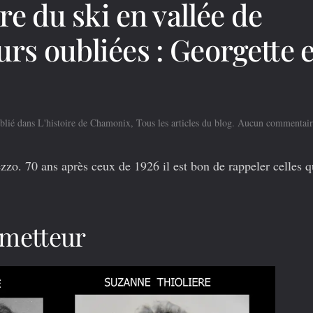
re du ski en vallée de
s oubliées : Georgette e
ublié dans
L'histoire de Chamonix
,
Tous les articles du blog
.
Aucun commentair
o. 70 ans après ceux de 1926 il est bon de rappeler celles q
ometteur