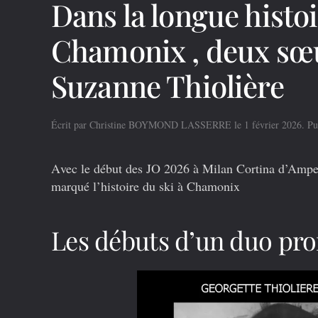
Dans la longue histoi
Chamonix , deux sœur
Suzanne Thiolière
Écrit par
Christine BOYMOND LASSERRE
le
1 février 2026
. P
A
vec le début des JO 2026 à Milan Cortina d’Ampezz
marqué l’histoire du ski à Chamonix
Les débuts d’un duo pr