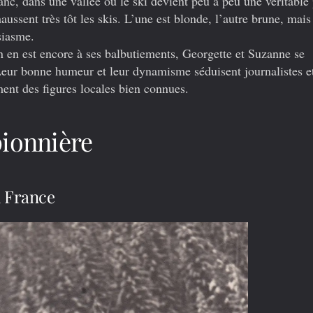
nc, dans une vallée où le ski devient peu à peu une véritable 
ssent très tôt les skis. L’une est blonde, l’autre brune, mais
siasme.
n en est encore à ses balbutiements, Georgette et Suzanne se
. Leur bonne humeur et leur dynamisme séduisent journalistes e
ment des figures locales bien connues.
pionnière
n France