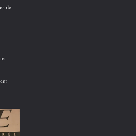
ges de
rre
ment