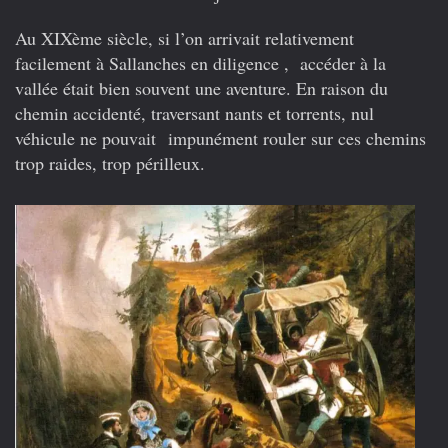
temps
anciens
Au XIXème siècle, si l’on arrivait relativement
voyageait-
facilement à Sallanches en diligence , accéder à la
on
pour
vallée était bien souvent une aventure. En raison du
arriver
chemin accidenté, traversant nants et torrents, nul
à
véhicule ne pouvait impunément rouler sur ces chemins
Chamonix
?
trop raides, trop périlleux.