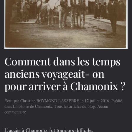
Comment dans les temps
anciens voyageait- on
pour arriver à Chamonix ?
Écrit par
Christine BOYMOND LASSERRE
le
17 juillet 2016
. Publié
dans
L'histoire de Chamonix
,
Tous les articles du blog
.
Aucun
sur
commentaire
Comment
dans
les
L’accès à Chamonix fut toujours difficile.