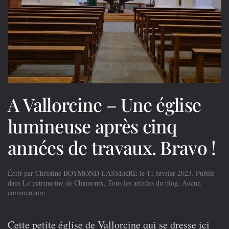
A Vallorcine – Une église
lumineuse après cinq
années de travaux. Bravo !
Écrit par
Christine BOYMOND LASSERRE
le
11 février 2023
. Publié
dans
Le patrimoine de Chamonix
,
Tous les articles du blog
.
Aucun
sur
commentaire
A
Vallorcine
–
Cette petite église de Vallorcine qui se dresse ici