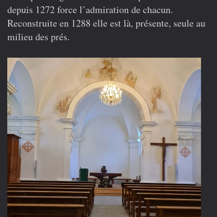
Une
depuis 1272 force l’admiration de chacun.
église
lumineuse
Reconstruite en 1288 elle est là, présente, seule au
après
milieu des prés.
cinq
années
de
travaux.
Bravo
!