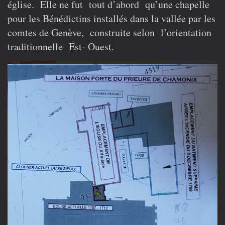
église. Elle ne fut tout d’abord qu’une chapelle
l’église
de
pour les Bénédictins installés dans la vallée par les
Chamonix
comtes de Genève, construite selon l’orientation
traditionnelle Est- Ouest.