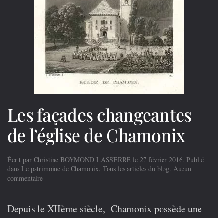
Les façades changeantes
de l’église de Chamonix
Écrit par
Christine BOYMOND LASSERRE
le
27 février 2016
. Publié
dans
Le patrimoine de Chamonix
,
Tous les articles du blog
.
Aucun
sur
commentaire
Les
façades
changeantes
Depuis le XIIème siècle, Chamonix possède une
de