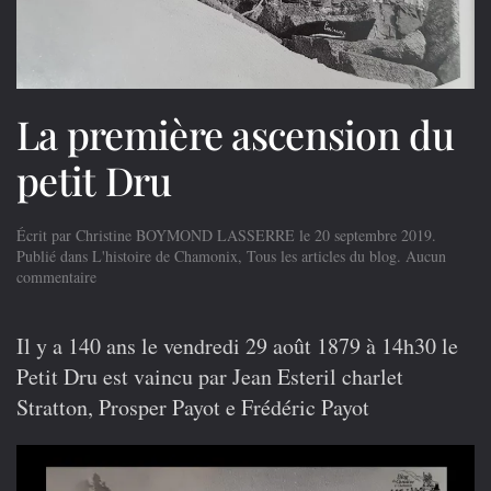
La première ascension du
petit Dru
Écrit par
Christine BOYMOND LASSERRE
le
20 septembre 2019
.
Publié dans
L'histoire de Chamonix
,
Tous les articles du blog
.
Aucun
sur
commentaire
La
première
ascension
Il y a 140 ans le vendredi 29 août 1879 à 14h30 le
du
Petit Dru est vaincu par
Jean Esteril charlet
petit
Dru
Stratton, Prosper Payot e Frédéric Payot