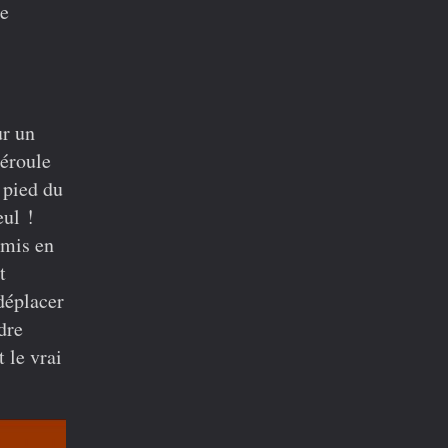
re
.
ur un
déroule
 pied du
eul !
 mis en
t
 déplacer
dre
t le vrai