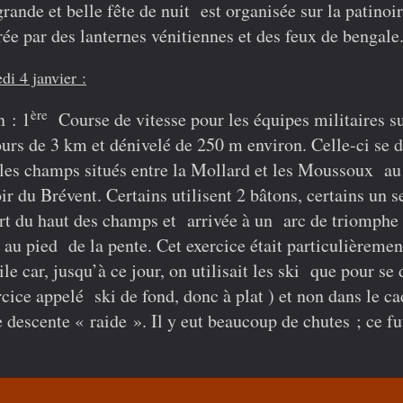
rande et belle fête de nuit est organisée sur la patinoi
rée par des lanternes vénitiennes et des feux de bengale
i 4 janvier :
ère
in
: 1
Course de vitesse
pour les équipes militaires s
urs de 3 km et dénivelé de 250 m environ. Celle-ci se 
les champs situés entre la Mollard et les Moussoux au
ir du Brévent. Certains utilisent 2 bâtons, certains un s
t du haut des champs et arrivée à un arc de triomphe
 au pied de la pente. Cet exercice était particulièremen
cile car, jusqu’à ce jour, on utilisait les ski que pour se
cice appelé ski de fond, donc à plat ) et non dans le ca
 descente « raide ». Il y eut beaucoup de chutes ;
ce fu