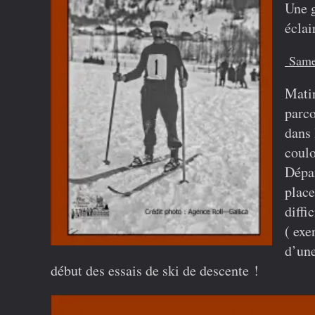
Une g
éclai
Samed
Mat
parco
dans 
coulo
Dépar
place
diffi
(
exer
d’une
début des essais de ski de descente !