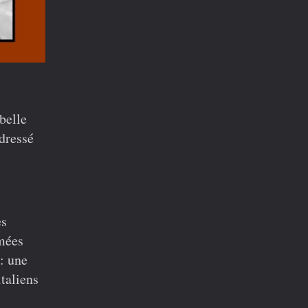
belle
 dressé
es
mées
 : une
taliens