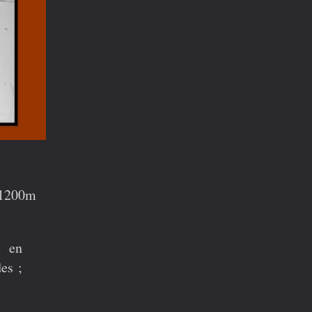
e 1200m
e
en
es ;