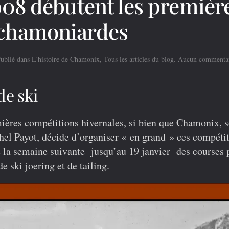
1908 débutent les premièr
 chamoniardes
Publié dans
L'histoire de Chamonix
,
Tous les articles du blog
.
Aucun commenta
de ski
ères compétitions hivernales, si bien que Chamonix, 
el Payot, décide d’organiser « en grand » ces compéti
ue la semaine suivante jusqu’au 19 janvier des courses 
e ski joering et de tailing.