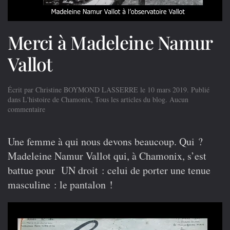
Merci à Madeleine Namur
Vallot
Écrit par
Christine BOYMOND LASSERRE
le
10 mars 2019
. Publié
dans
L'histoire de Chamonix
,
Tous les articles du blog
.
Aucun
sur
commentaire
Merci
à
Madeleine
Une femme à qui nous devons beaucoup. Qui ?
Namur
Madeleine Namur Vallot qui, à Chamonix, s’est
Vallot
battue pour
UN
droit : celui de porter une tenue
masculine : le pantalon !