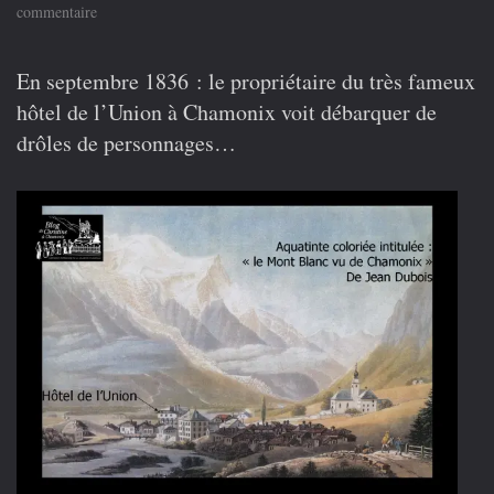
sur
commentaire
1836
:
De
En septembre 1836 : le propriétaire du très fameux
drôles
hôtel de l’Union à Chamonix voit débarquer de
d’hôtes
à
drôles de personnages…
l’hôtel
de
l’Union
à
Chamonix