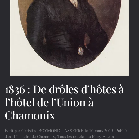
1836 : De drôles d’hôtes à
l’hôtel de l’Union à
Chamonix
Écrit par
Christine BOYMOND LASSERRE
le
10 mars 2019
. Publié
dans
L'histoire de Chamonix
,
Tous les articles du blog
.
Aucun