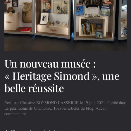
Un nouveau musée :
« Heritage Simond », une
belle réussite
Écrit par
Christine BOYMOND LASSERRE
le
19 juin 2021
. Publié dans
Le patrimoine de Chamonix
,
Tous les articles du blog
.
Aucun
sur
commentaire
Un
nouveau
musée