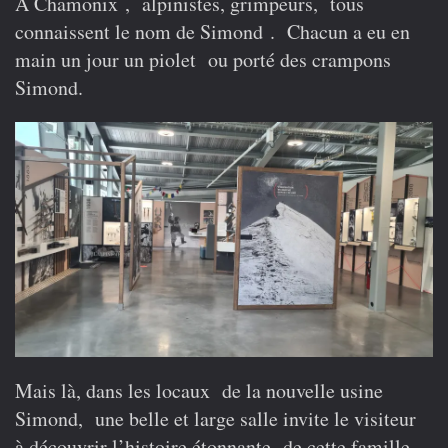
A Chamonix , alpinistes, grimpeurs, tous
:
connaissent le nom de Simond . Chacun a eu en
« Heritage
Simond »,
main un jour un piolet ou porté des crampons
une
Simond.
belle
réussite
Mais là, dans les locaux de la nouvelle usine
Simond, une belle et large salle invite le visiteur
à découvrir l’histoire étonnante de cette famille