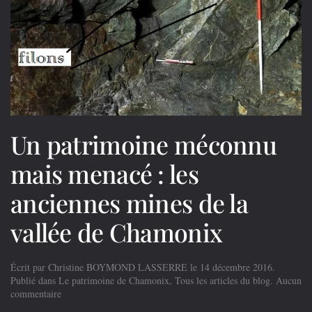
Un patrimoine méconnu
mais menacé : les
anciennes mines de la
vallée de Chamonix
Écrit par
Christine BOYMOND LASSERRE
le
14 décembre 2016
.
Publié dans
Le patrimoine de Chamonix
,
Tous les articles du blog
.
Aucun
sur
commentaire
Un