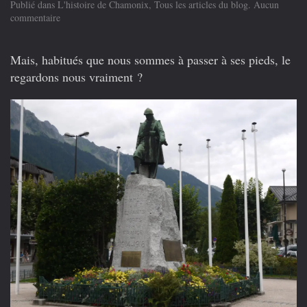
Publié dans
L'histoire de Chamonix
,
Tous les articles du blog
.
Aucun
sur
commentaire
Le
monument
aux
Mais, habitués que nous sommes à passer à ses pieds, le
morts
regardons nous vraiment ?
de
Chamonix