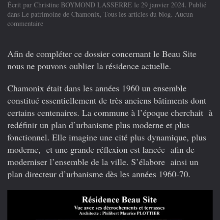
Écrit par
Christine BOYMOND LASSERRE
le
29 janvier 2024
. Publié
dans
Le patrimoine de Chamonix
,
Tous les articles du blog
.
Aucun
sur
commentaire
La
3ème
vie
Afin de compléter ce dossier concernant le Beau Site
du
nous ne pouvons oublier la résidence actuelle.
beau
Site
Chamonix était dans les années 1960 un ensemble
:
la
constitué essentiellement de très anciens bâtiments dont
Résidence
certains centenaires. La commune à l’époque cherchait à
Beau
redéfinir un plan d’urbanisme plus moderne et plus
Site
fonctionnel. Elle imagine une cité plus dynamique, plus
moderne, et une grande réflexion est lancée afin de
moderniser l’ensemble de la ville. S’élabore ainsi un
plan directeur d’urbanisme dès les années 1960-70.