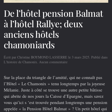
De l’hôtel pension Balmat
à l’hôtel Rallye; deux
anciens hôtels
chamoniards
Écrit par
Christine BOYMOND LASSERRE
le
3 mars 2025
. Publié dans
sur
L'histoire de Chamonix
.
Aucun commentaire
De
l’hôtel
pension
Sur la place du triangle de l’amitié, qui ne connaît pas
Balmat
l’Hôtel « Le Chamonix » tenu longtemps par la joyeuse
à
Mélanie. Juste à côté se trouve une autre petite bâtisse
l’hôtel
Rallye;
qui abrite de nos jours la Caisse d’Epargne, mais savez
deux
vous qu’ici s ‘est trouvée pendant longtemps une pension
anciens
appelée « la Pension Hôtel Balmat » ? Un petit hôtel qui
hôtels