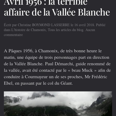
Avril 1956 : la terrible
affaire de la Vallée Blanche
Écrit par
Christine BOYMOND LASSERRE
le
16 avril 2018
. Publié
dans
L'histoire de Chamonix
,
Tous les articles du blog
.
Aucun
sur
commentaire
Avril
1956
:
A Pâques 1956, à Chamonix, de très bonne heure le
la
matin, une équipe de trois personnages part en direction
terrible
de la Vallée Blanche. Paul Démarchi, guide renommé de
affaire
de
la vallée, avait été contacté par le « beau Muck » afin de
la
conduire à Courmayeur un de ses proches, Mr Frédéric
Vallée
Ebel, en passant par le col du Géant.
Blanche