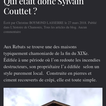
Qui était donc Sylvain
Couttet ?
Écrit par
Christine BOYMOND LASSERRE
le
27 mars 2018
. Publié
dans
L'histoire de Chamonix
,
Tous les articles du blog
.
Aucun
sur
commentaire
Qui
était
donc
Aux Rebats se trouve une des maisons
Sylvain
typiquement chamoniarde de la fin du XIXe.
Couttet
?
Édifiée à une période où l’on redoute les incendies
destructeurs, son propriétaire l’a édifiée selon un
style purement local. Construite en pierres et
ciment recouverts de crépi, elle est toute simple.