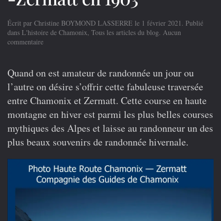
Écrit par
Christine BOYMOND LASSERRE
le
1 février 2021
. Publié
dans
L'histoire de Chamonix
,
Tous les articles du blog
.
Aucun
sur
commentaire
La
première
réalisation
Quand on est amateur de randonnée un jour ou
de
l’autre on désire s’offrir cette fabuleuse traversée
la
Haute
entre Chamonix et Zermatt. Cette course en haute
Route
montagne en hiver est parmi les plus belles courses
Chamonix
-
mythiques des Alpes et laisse au randonneur un des
Zermatt
plus beaux souvenirs de randonnée hivernale.
en
1903