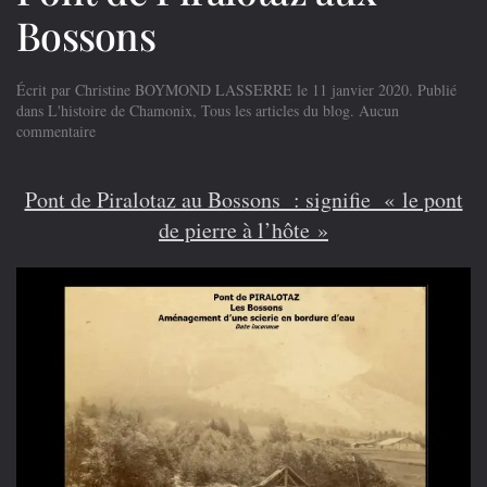
Bossons
Écrit par
Christine BOYMOND LASSERRE
le
11 janvier 2020
. Publié
dans
L'histoire de Chamonix
,
Tous les articles du blog
.
Aucun
sur
commentaire
Pont
de
Piralotaz
Pont de Piralotaz au Bossons : signifie « le pont
aux
de pierre à l’hôte »
Bossons