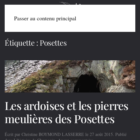
Passer au contenu principal
Étiquette :
Posettes
Les ardoises et les pierres
meulières des Posettes
Écrit par
Christine BOYMOND LASSERRE
le
27 août 2015
. Publié
sur