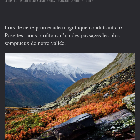
dans
L'histoire de Chamonix
.
Aucun commentaire
Les
ardoises
et
les
Lors de cette promenade magnifique conduisant aux
pierres
Posettes, nous profitons d’un des paysages les plus
meulières
des
somptueux de notre vallée.
Posettes