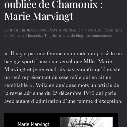
oubliée de Chamonix :
Marie Marvingt
Écrit par
Christine BOYMOND LASSERRE
le
7 mars 2020
. Publié dans
sur
L'histoire de Chamonix
,
Tous les articles du blog
.
Un commentaire
Une
« sports
oubliée
« Il n’y a pas une femme au monde qui possède un
de
bagage sportif aussi universel que Mlle Marie
Chamoni
:
Marvingt et je ne voudrais pas garantir qu’il existe
Marie
un seul représentant du sexe mâle qui en ait un
Marvingt
semblable ». Voilà en quelques mots un article de
la revue aérienne du 25 décembre 1910 qui parle
avec autant d’admiration d’une femme d’exception.