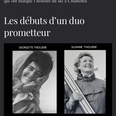
qui ont marqué l’histoire du ski à Chamonix
ski
en
vallée
de
Les débuts d’un duo
Chamonix
,
prometteur
deux
sœurs
oubliées
:
Georgette
et
Suzanne
Thiolière