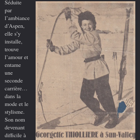
Séduite
par
l’ambiance
d’Aspen,
elle s’y
installe,
trouve
l’amour et
entame
une
seconde
carrière…
dans la
mode et le
stylisme.
Son nom
devenant
difficile à