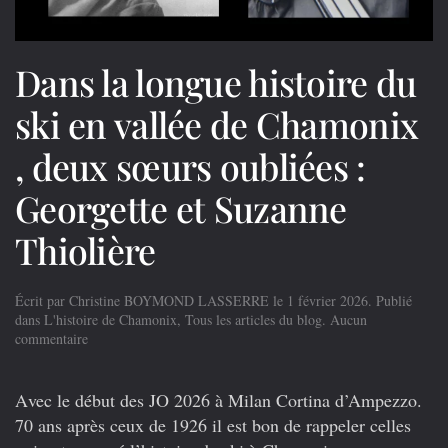
Dans la longue histoire du
ski en vallée de Chamonix
, deux sœurs oubliées :
Georgette et Suzanne
Thiolière
Écrit par
Christine BOYMOND LASSERRE
le
1 février 2026
. Publié
dans
L'histoire de Chamonix
,
Tous les articles du blog
.
Aucun
sur
commentaire
Dans
la
longue
A
vec le début des JO 2026 à Milan Cortina d’Ampezzo.
histoire
70 ans après ceux de 1926 il est bon de rappeler celles
du