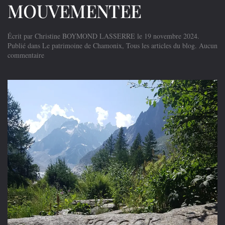
MOUVEMENTEE
Écrit par
Christine BOYMOND LASSERRE
le
19 novembre 2024
.
Publié dans
Le patrimoine de Chamonix
,
Tous les articles du blog
.
Aucun
sur
commentaire
LA
PIERRE
AUX
ANGLAIS
DU
MONTENVERS
:
UNE
HISTOIRE
BIEN
MOUVEMENTEE