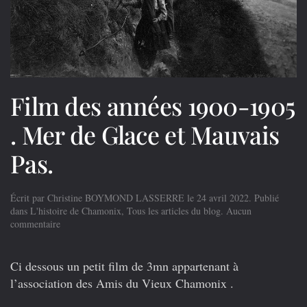
Film des années 1900-1905
. Mer de Glace et Mauvais
Pas.
Écrit par
Christine BOYMOND LASSERRE
le
24 avril 2022
. Publié
dans
L'histoire de Chamonix
,
Tous les articles du blog
.
Aucun
sur
commentaire
Film
des
années
Ci dessous un petit film de 3mn appartenant à
1900-
l’association des Amis du Vieux Chamonix .
1905
.