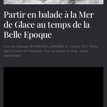
Partir en balade à la Mer
de Glace au temps de la
Belle Epoque
Écrit par
Christine BOYMOND LASSERRE
le
1 février 2021
. Publié
dans
L'histoire de Chamonix
,
Tous les articles du blog
.
Aucun
sur
commentaire
Partir
en
balade
à
la
Mer
de
Glace
au
temps
de