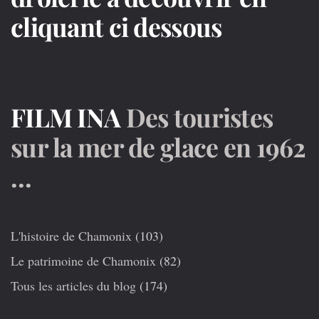
de
cliquant ci dessous
glace
en
1962
….plutôt
drôle
….
FILM INA
Des touristes
sur la mer de glace en 1962
…
L'histoire de Chamonix
(103)
Le patrimoine de Chamonix
(82)
Tous les articles du blog
(174)