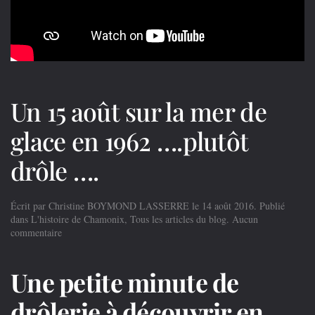
la
Belle
Epoque
Un 15 août sur la mer de
glace en 1962 ….plutôt
drôle ….
Écrit par
Christine BOYMOND LASSERRE
le
14 août 2016
. Publié
dans
L'histoire de Chamonix
,
Tous les articles du blog
.
Aucun
sur
commentaire
Un
15
Une petite minute de
août
sur
la
drôlerie à découvrir en
mer