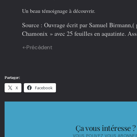
Un beau témoignage à découvrir.
Source : Ouvrage écrit par Samuel Birmann,( p
Chamonix » avec 25 feuilles en aquatinte. A
Précédent
Partager:
X
Facebook
Ça vous intéresse ?
VOUS POUVEZ VOUS ABONNE