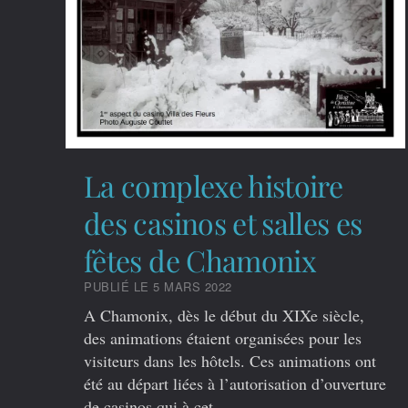
La complexe histoire
des casinos et salles es
fêtes de Chamonix
PUBLIÉ LE 5 MARS 2022
A Chamonix, dès le début du XIXe siècle,
des animations étaient organisées pour les
visiteurs dans les hôtels. Ces animations ont
été au départ liées à l’autorisation d’ouverture
de casinos qui à cet…